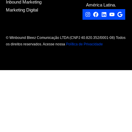
Inbound Marketing
América Latina.
Marketing Digital
Instagram
Facebook
Linkedin
Youtube
Goog
© Winbound Bleez Comunicação LTDA (CNPJ 40.820.352/0001-08) Todos
os direitos reservados. Acesse nossa
Política de Privacidade