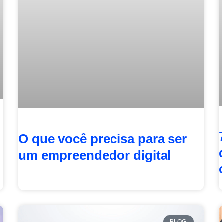
O que você precisa para ser
um empreendedor digital
BLOG