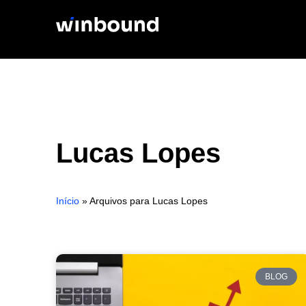
Ir
para
o
conteúdo
Lucas Lopes
Início
»
Arquivos para Lucas Lopes
BLOG