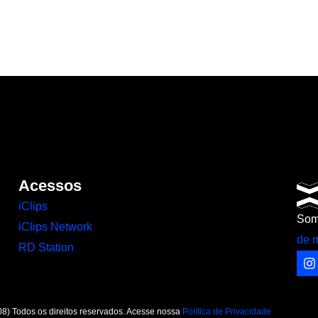
Acessos
iClips
Som
iClips Network
de 
RD Station
I
 Todos os direitos reservados. Acesse nossa
Política de Privacidade